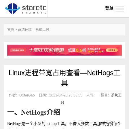
菜单
首页
>
系统运维
>
系统工具
Linux进程带宽占用查看—NetHogs工
具
作者：UStarGao
日期：2021-04-23 23:36:55
人气：
栏目：
系统工
具
一、
NetHogs介绍
NetHogs是一个小型的net top工具，不像大多数工具那样拖慢每个