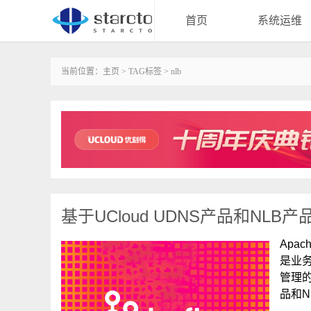
首页
系统运维
当前位置：
主页
>
TAG标签
> nlb
基于UCloud UDNS产品和NLB产
‌‌A
是业
管理的
品和