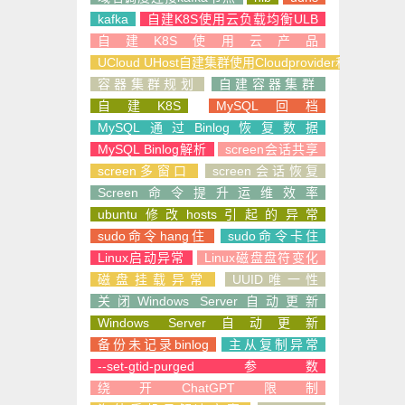
kafka
自建K8S使用云负载均衡ULB
自建K8S使用云产品
UCloud UHost自建集群使用Cloudprovider和CSI
容器集群规划
自建容器集群
自建K8S
MySQL回档
MySQL通过Binlog恢复数据
MySQL Binlog解析
screen会话共享
screen多窗口
screen会话恢复
Screen命令提升运维效率
ubuntu修改hosts引起的异常
sudo命令hang住
sudo命令卡住
Linux启动异常
Linux磁盘盘符变化
磁盘挂载异常
UUID唯一性
关闭Windows Server自动更新
Windows Server自动更新
备份未记录binlog
主从复制异常
--set-gtid-purged参数
绕开ChatGPT限制