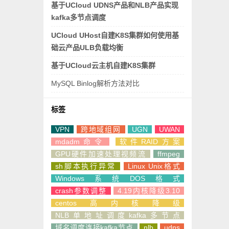
基于UCloud UDNS产品和NLB产品实现
kafka多节点调度
UCloud UHost自建K8S集群如何使用基
础云产品ULB负载均衡
基于UCloud云主机自建K8S集群
MySQL Binlog解析方法对比
标签
VPN
跨地域组网
UGN
UWAN
mdadm命令
软件RAID方案
GPU硬件加速处理视频流
ffmpeg
sh脚本执行异常
Linux Unix格式
Windows系统DOS格式
crash参数调整
4.19内核降级3.10
centos高内核降级
NLB单地址调度kafka多节点
域名调度连接kafka节点
nlb
udns