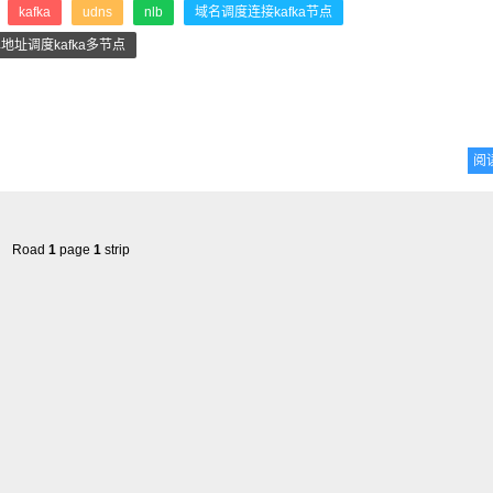
：
kafka
udns
nlb
域名调度连接kafka节点
单地址调度kafka多节点
阅
Road
1
page
1
strip