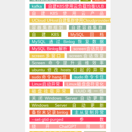
kafka
自建K8S使用云负载均衡ULB
自建K8S使用云产品
UCloud UHost自建集群使用Cloudprovider和CSI
容器集群规划
自建容器集群
自建K8S
MySQL回档
MySQL通过Binlog恢复数据
MySQL Binlog解析
screen会话共享
screen多窗口
screen会话恢复
Screen命令提升运维效率
ubuntu修改hosts引起的异常
sudo命令hang住
sudo命令卡住
Linux启动异常
Linux磁盘盘符变化
磁盘挂载异常
UUID唯一性
关闭Windows Server自动更新
Windows Server自动更新
备份未记录binlog
主从复制异常
--set-gtid-purged参数
绕开ChatGPT限制