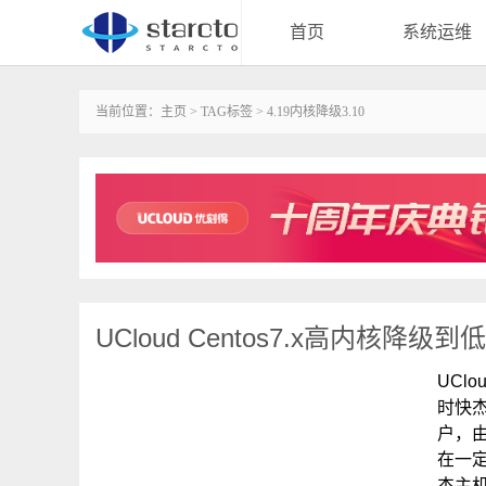
首页
系统运维
当前位置：
主页
>
TAG标签
> 4.19内核降级3.10
UCloud Centos7.x高内核降级
UCl
时快
户，
在一
杰主