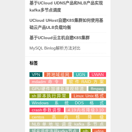
基于UCloud UDNS产品和NLB产品实现
kafka多节点调度
UCloud UHost自建K8S集群如何使用基
础云产品ULB负载均衡
基于UCloud云主机自建K8S集群
MySQL Binlog解析方法对比
标签
VPN
跨地域组网
UGN
UWAN
mdadm命令
软件RAID方案
GPU硬件加速处理视频流
ffmpeg
sh脚本执行异常
Linux Unix格式
Windows系统DOS格式
crash参数调整
4.19内核降级3.10
centos高内核降级
NLB单地址调度kafka多节点
域名调度连接kafka节点
nlb
udns