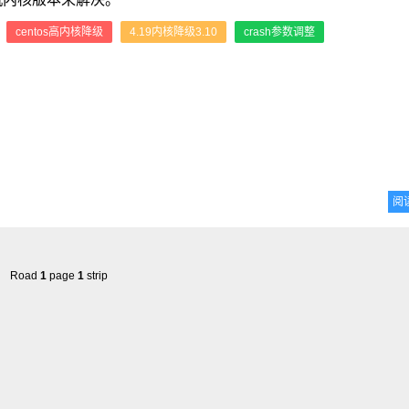
：
centos高内核降级
4.19内核降级3.10
crash参数调整
阅
Road
1
page
1
strip