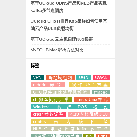
基于UCloud UDNS产品和NLB产品实现
kafka多节点调度
UCloud UHost自建K8S集群如何使用基
础云产品ULB负载均衡
基于UCloud云主机自建K8S集群
MySQL Binlog解析方法对比
标签
VPN
跨地域组网
UGN
UWAN
mdadm命令
软件RAID方案
GPU硬件加速处理视频流
ffmpeg
sh脚本执行异常
Linux Unix格式
Windows系统DOS格式
crash参数调整
4.19内核降级3.10
centos高内核降级
NLB单地址调度kafka多节点
域名调度连接kafka节点
nlb
udns