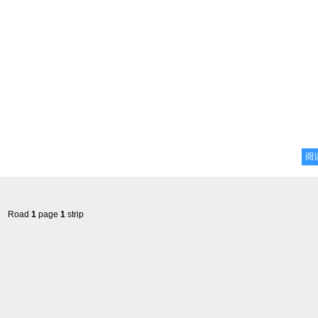
阅
Road
1
page
1
strip