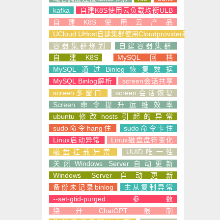
kafka
自建K8S使用云负载均衡ULB
自建K8S使用云产品
UCloud UHost自建集群使用Cloudprovider和CSI
容器集群规划
自建容器集群
自建K8S
MySQL回档
MySQL通过Binlog恢复数据
MySQL Binlog解析
screen会话共享
screen多窗口
screen会话恢复
Screen命令提升运维效率
ubuntu修改hosts引起的异常
sudo命令hang住
sudo命令卡住
Linux启动异常
Linux磁盘盘符变化
磁盘挂载异常
UUID唯一性
关闭Windows Server自动更新
Windows Server自动更新
备份未记录binlog
主从复制异常
--set-gtid-purged参数
绕开ChatGPT限制