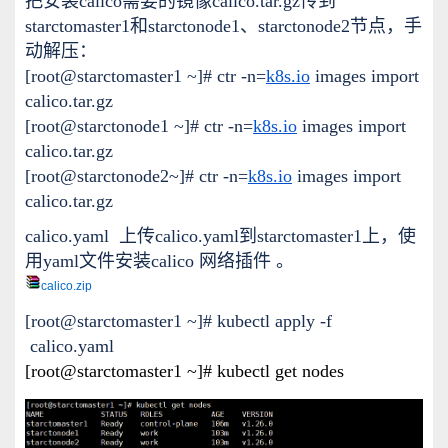
把安装calico需要的镜像calico.tar.gz传到
starctomaster1和starctonode1、starctonode2节点，手
动解压：
[root@starctomaster1 ~]# ctr -n=
k8s.io
images import
calico.tar.gz
[root@starctonode1 ~]# ctr -n=
k8s.io
images import
calico.tar.gz
[root@starctonode2~]# ctr -n=
k8s.io
images import
calico.tar.gz
calico.yaml 上传calico.yaml到starctomaster1上，使
用yaml文件安装calico 网络插件 。
calico.zip
[root@starctomaster1 ~]# kubectl apply -f
calico.yaml
[root@starctomaster1 ~]# kubectl get nodes