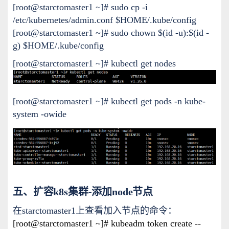
[root@starctomaster1 ~]# sudo cp -i
/etc/kubernetes/admin.conf $HOME/.kube/config
[root@starctomaster1 ~]# sudo chown $(id -u):$(id -
g) $HOME/.kube/config
[root@starctomaster1 ~]# kubectl get nodes
[root@starctomaster1 ~]# kubectl get pods -n kube-
system -owide
五、扩容k8s集群-添加node节点
在starctomaster1上查看加入节点的命令：
[root@starctomaster1 ~]# kubeadm token create --