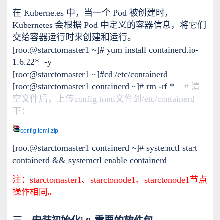
在 Kubernetes 中，当一个 Pod 被创建时，
Kubernetes 会根据 Pod 中定义的容器信息，将它们
交给容器运行时来创建和运行。
[root@starctomaster1 ~]# yum install containerd.io-
1.6.22* -y
[root@starctomaster1 ~]#cd /etc/containerd
[root@starctomaster1 containerd ~]# rm -rf *
# 清
空文件后，上传config.toml文件到/etc/containerd
下：
config.toml.zip
[root@starctomaster1 containerd ~]# systemctl start
containerd && systemctl enable containerd
注：starctomaster1、starctonode1、starctonode1节点
操作相同。