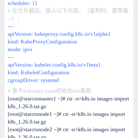
scheduler: {}
# 在文件最后，插入以下内容，（复制时，要带着-
--）：
---
apiVersion:
kubeproxy.config.k8s.io/v1alpha1
kind: KubeProxyConfiguration
mode: ipvs
---
apiVersion:
kubelet.config.k8s.io/v1beta1
kind: KubeletConfiguration
cgroupDriver: systemd
# 基于kubeadm.yaml初始化k8s集群
[root@starctomaster1 ~]# ctr -n=k8s.io images import
k8s_1.26.0.tar.gz
[root@starctonode1 ~]# ctr -n=k8s.io images import
k8s_1.26.0.tar.gz
[root@starctonode2 ~]# ctr -n=k8s.io images import
k8s_1.26.0.tar.gz