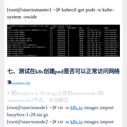
[root@starctomaster1 ~]# kubectl get pods -n kube-
system -owide
七、测试在k8s创建pod是否可以正常访问网络
busybox.zip
# 把busybox-1-28.tar.gz上传到starctonode1和
starctonode2节点，手动解压
[root@starctonode1 ~]# ctr -n
k8s.io
images import
busybox-1-28.tar.gz
[root@starctonode2 ~]# ctr -n
k8s.io
images import