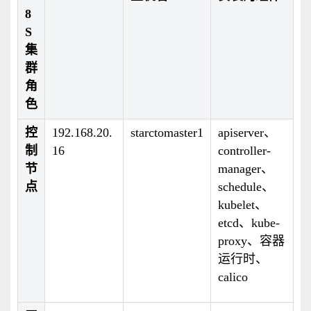
8
S
集
群
角
色
控
192.168.20.
starctomaster1
apiserver、
制
16
controller-
节
manager、
点
schedule、
kubelet、
etcd、kube-
proxy、容器
运行时、
calico