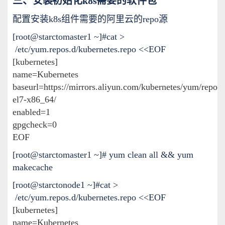
三、安装初始化k8s需要的软件包
配置安装k8s组件需要的阿里云的repo源
[root@starctomaster1 ~]#cat >
/etc/yum.repos.d/kubernetes.repo <<EOF
[kubernetes]
name=Kubernetes
baseurl=
https://mirrors.aliyun.com/kubernetes/yum/repos/
el7-x86_64/
enabled=1
gpgcheck=0
EOF
[root@starctomaster1 ~]# yum clean all && yum
makecache
[root@starctonode1 ~]#cat >
/etc/yum.repos.d/kubernetes.repo <<EOF
[kubernetes]
name=Kubernetes