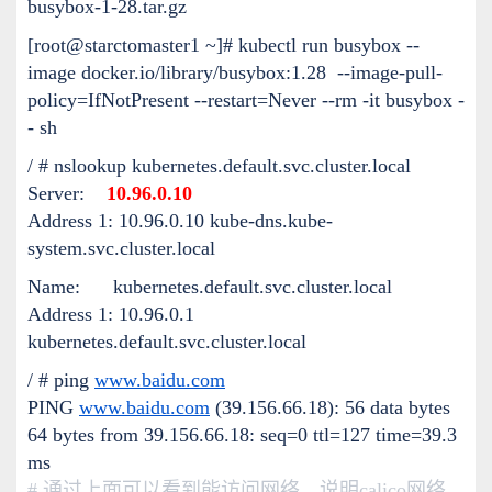
busybox-1-28.tar.gz
[root@starctomaster1 ~]# kubectl run busybox --
image docker.io/library/busybox:1.28 --image-pull-
policy=IfNotPresent --restart=Never --rm -it busybox -
- sh
/ # nslookup kubernetes.default.svc.cluster.local
Server:
10.96.0.10
Address 1: 10.96.0.10 kube-dns.kube-
system.svc.cluster.local
Name: kubernetes.default.svc.cluster.local
Address 1: 10.96.0.1
kubernetes.default.svc.cluster.local
/ # ping
www.baidu.com
PING
www.baidu.com
(39.156.66.18): 56 data bytes
64 bytes from 39.156.66.18: seq=0 ttl=127 time=39.3
ms
# 通过上面可以看到能访问网络，说明calico网络