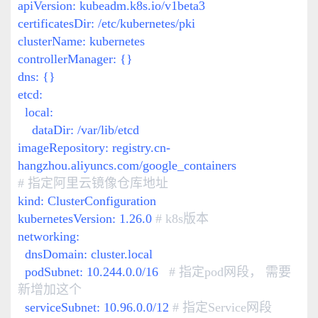
apiVersion:
kubeadm.k8s.io/v1beta3
certificatesDir: /etc/kubernetes/pki
clusterName: kubernetes
controllerManager: {}
dns: {}
etcd:
local:
dataDir: /var/lib/etcd
imageRepository:
registry.cn-
hangzhou.aliyuncs.com/google_containers
# 指定阿里云镜像仓库地址
kind: ClusterConfiguration
kubernetesVersion: 1.26.0
# k8s版本
networking:
dnsDomain: cluster.local
podSubnet: 10.244.0.0/16
# 指定pod网段， 需要
新增加这个
serviceSubnet: 10.96.0.0/12
# 指定Service网段