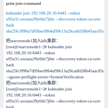
print-join-command
kubeadm join 192.168.20.16:6443 --token
u95n31.uwiana39y0dz7j0m --discovery-token-ca-cert-
hash
sha256:f990a7d95bee9f64af9fb13a20cadfd38b45aac05cf
把starctonode1加入k8s集群：
[root@starctonode1~]#
kubeadm join
192.168.20.16:6443 --token
u95n31.uwiana39y0dz7j0m --discovery-token-ca-cert-
hash
sha256:f990a7d95bee9f64af9fb13a20cadfd38b45aac05c
--ignore-preflight-errors=SystemVerification
把starctonode2加入k8s集群：
[root@starctonode1~]#
kubeadm join
192.168.20.16:6443 --token
u95n31.uwiana39y0dz7j0m --discovery-token-ca-cert-
hash