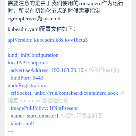
需要注意的是由于我们使用的containerd作为运行
时，所以在初始化节点的时候需要指定
cgroupDriver为systemd
kubeadm.yaml配置文件如下：
apiVersion:
kubeadm.k8s.io/v1beta3
...
kind: InitConfiguration
localAPIEndpoint:
advertiseAddress: 192.168.20.16
# 控制节点的ip
bindPort: 6443
nodeRegistration:
criSocket:
unix:///run/containerd/containerd.sock
#
指定containerd容器运行时
imagePullPolicy: IfNotPresent
name: starctomaster1
# 控制节点主机名
taints: null
---