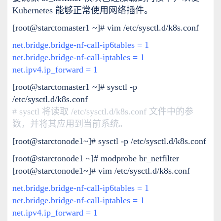
Kubernetes 能够正常使用网络插件。
[root@starctomaster1 ~]# vim /etc/sysctl.d/k8s.conf
net.bridge.bridge-nf-call-ip6tables = 1
net.bridge.bridge-nf-call-iptables = 1
net.ipv4.ip_forward = 1
[root@starctomaster1 ~]# sysctl -p
/etc/sysctl.d/k8s.conf
# sysctl 将读取 /etc/sysctl.d/k8s.conf 文件中的参
数，并将其应用到当前系统。
[root@starctonode1~]# sysctl -p /etc/sysctl.d/k8s.conf
[root@starctonode1 ~]# modprobe br_netfilter
[root@starctonode1~]# vim /etc/sysctl.d/k8s.conf
net.bridge.bridge-nf-call-ip6tables = 1
net.bridge.bridge-nf-call-iptables = 1
net.ipv4.ip_forward = 1