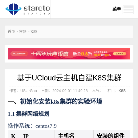
菜单
首页
>
容器
>
K8S
基于UCloud云主机自建K8S集群
作者：UStarGao
日期：2024-09-01 11:49:28
人气：
栏目：
K8S
一、
初始化安装k8s集群的实验环境
1.1 集群网络规划
操作系统：centos7.9
K
IP
主机名
安装的组件