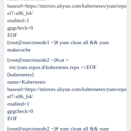
baseurl=
https://mirrors.aliyun.com/kubernetes/yum/repos/
el7-x86_64/
enabled=1
gpgcheck=0
EOF
[root@starctonode1 ~]# yum clean all && yum
makecache
[root@starctonode2 ~]#cat >
/etc/yum.repos.d/kubernetes.repo <<EOF
[kubernetes]
name=Kubernetes
baseurl=https://mirrors.aliyun.com/kubernetes/yum/repos/
el7-x86_64/
enabled=1
gpgcheck=0
EOF
[root@starctonode2 ~]# yum clean all && yum