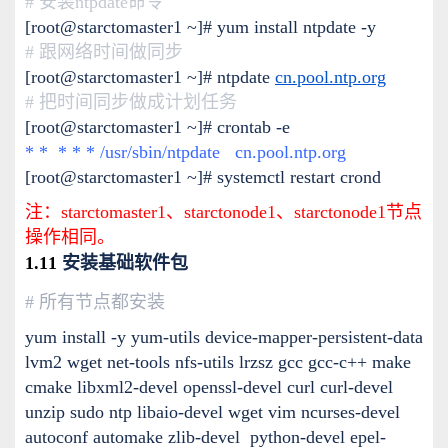
# 安装ntpdate命令
[root@starctomaster1 ~]# yum install ntpdate -y
# 跟网络时间做同步
[root@starctomaster1 ~]# ntpdate
cn.pool.ntp.org
# 把时间同步做成计划任务
[root@starctomaster1 ~]# crontab -e
* * * * * /usr/sbin/ntpdate
cn.pool.ntp.org
[root@starctomaster1 ~]# systemctl restart crond
注：starctomaster1、starctonode1、
starctonode1节点
操作相同。
安装基础软件包
1.11
# 所有节点都安装
yum install -y yum-utils device-mapper-persistent-data
lvm2 wget net-tools nfs-utils lrzsz gcc gcc-c++ make
cmake libxml2-devel openssl-devel curl curl-devel
unzip sudo ntp libaio-devel wget vim ncurses-devel
autoconf automake zlib-devel python-devel epel-