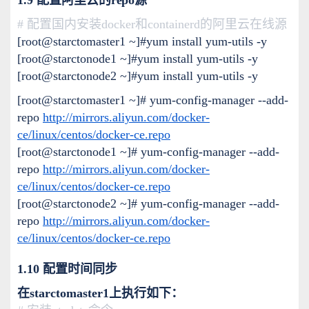
1.9 配置阿里云的repo源
# 配置国内安装docker和containerd的阿里云在线源
[root@starctomaster1 ~]#yum install yum-utils -y
[root@starctonode1 ~]#yum install yum-utils -y
[root@starctonode2 ~]#yum install yum-utils -y
[root@starctomaster1 ~]# yum-config-manager --add-
repo
http://mirrors.aliyun.com/docker-
ce/linux/centos/docker-ce.repo
[root@starctonode1 ~]# yum-config-manager --add-
repo
http://mirrors.aliyun.com/docker-
ce/linux/centos/docker-ce.repo
[root@starctonode2 ~]# yum-config-manager --add-
repo
http://mirrors.aliyun.com/docker-
ce/linux/centos/docker-ce.repo
1.10 配置时间同步
在starctomaster1上执行如下：