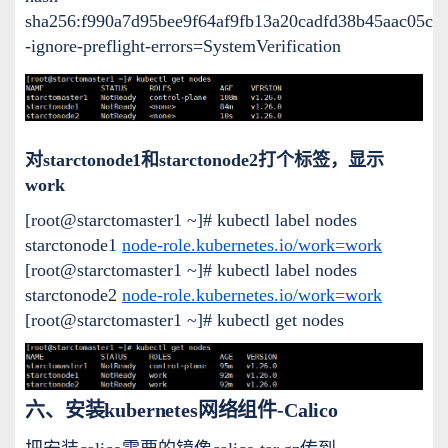
sha256:f990a7d95bee9f64af9fb13a20cadfd38b45aac05c
-ignore-preflight-errors=SystemVerification
对starctonode1和starctonode2打个标签，显示
work
[root@starctomaster1 ~]# kubectl label nodes
starctonode1
node-role.kubernetes.io/work=work
[root@starctomaster1 ~]# kubectl label nodes
starctonode2
node-role.kubernetes.io/work=work
[root@starctomaster1 ~]# kubectl get nodes
六、安装kubernetes网络组件-Calico