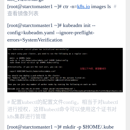
[root@starctomaster1 ~]#
ctr -n=
k8s.io
images ls
#
查看镜像列表
[root@starctomaster1 ~]# kubeadm init --
config=kubeadm.yaml --ignore-preflight-
errors=SystemVerification
# 配置kubectl的配置文件config，相当于对kubectl
进行授权，这样kubectl命令可以使用这个证书对
k8s集群进行管理
[root@starctomaster1 ~]# mkdir -p $HOME/.kube