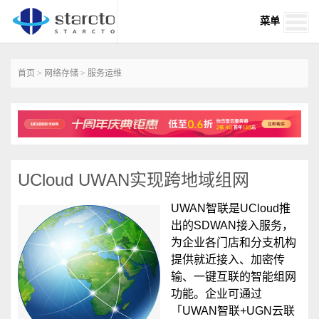
菜单
首页
>
网络存储
>
服务运维
UCloud UWAN实现跨地域组网
UWAN智联是UCloud推
出的SDWAN接入服务，
为企业各门店和分支机构
提供就近接入、加密传
输、一键互联的智能组网
功能。企业可通过
「UWAN智联+UGN云联