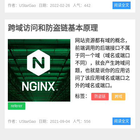
阅读全文
作者：UStarGao
日期：2022-02-26
人气：442
跨域访问和防盗链基本原理
网站资源都有域的概念，
前端调用的后端接口不属
于同一个域（域名或端口
不同），就会产生跨域问
题，也就是说你的应用访
问了该应用域名或端口之
外的域名或端口。
标签：
防盗链
跨域
referer
阅读全文
作者：UStarGao
日期：2021-09-04
人气：556