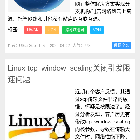
网」整体解决方案实现分
支机构/门店网络到云上资
源、托管网络和其他私有站点的互联互通。
标签：
UWAN
UGN
跨地域组网
VPN
阅读全文
作者：UStarGao
日期：2025-04-22
人气：778
Linux tcp_window_scaling关闭引发限
速问题
近期有个客户反馈，其通
过scp传输文件非常的缓
慢，怀疑是被限速了。经
过分析发现，客户历史有
修改tcp_window_scaling
内核参数，导致在传输大
文件时，网络性能下降，