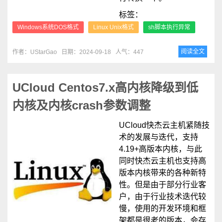
标签：
Windows系统DOS格式
Linux Unix格式
sh脚本执行异常
阅读全文
作者：UStarGao
日期：2024-09-18
人气：447
UCloud Centos7.x高内核降级到低
内核及内核crash参数调整
UCloud快杰云主机紧随技
术的发展与迭代，支持
4.19+高版本内核，与此
同时快杰云主机也支持高
版本内核带来的各种新特
性。但是由于部分行业客
户，由于行业技术迭代较
慢，使用的开发环境和框
架都是很老的版本，会存