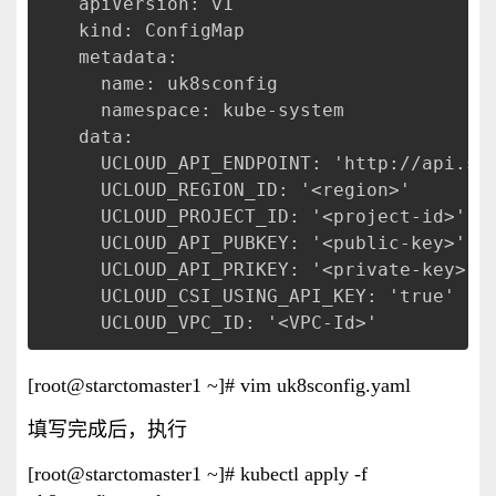
apiVersion: v1
kind: ConfigMap
metadata:
  name: uk8sconfig
  namespace: kube-system
data:
  UCLOUD_API_ENDPOINT: 'http://api.se
  UCLOUD_REGION_ID: '<region>'
  UCLOUD_PROJECT_ID: '<project-id>'
  UCLOUD_API_PUBKEY: '<public-key>'
  UCLOUD_API_PRIKEY: '<private-key>'
  UCLOUD_CSI_USING_API_KEY: 'true'
  UCLOUD_VPC_ID: '<VPC-Id>'
[root@starctomaster1 ~]# vim uk8sconfig.yaml
填写完成后，执行
[root@starctomaster1 ~]#
kubectl apply -f