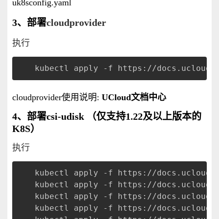
uk8sconfig.yaml
3、部署
cloudprovider
执行
kubectl apply -f https://docs.ucloud.
cloudprovider使用说明:
UCloud文档中心
4、部署csi-udisk （仅支持1.22及以上版本的
K8S）
执行
kubectl apply -f https://docs.ucloud.
kubectl apply -f https://docs.ucloud.
kubectl apply -f https://docs.ucloud.
kubectl apply -f https://docs.ucloud.