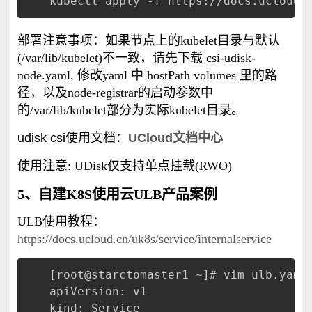
kubectl apply -f https://docs.ucloud.
部署注意事项：
如果节点上的
kubelet
目录与默认
(/var/lib/kubelet)
不一致，请先下载
csi-udisk-
node.yaml,
修改
yaml
中
hostPath volumes
里的路
径，以及
node-registrar
的启动参数中
的
/var/lib/kubelet
部分为实际
kubelet
目录。
udisk csi使用文档：
UCloud文档中心
使用注意: UDisk仅支持单点挂载(RWO)
5、自建K8S使用云ULB产品案例
ULB使用教程：
https://docs.ucloud.cn/uk8s/service/internalservice
[root@starctomaster1 ~]# vim ulb.yaml
apiVersion: v1
kind: Service