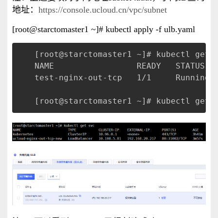
地址：
https://console.ucloud.cn/vpc/subnet
[root@starctomaster1 ~]# kubectl apply -f ulb.yaml
[root@starctomaster1 ~]# kubectl get 
NAME                 READY   STATUS  
test-nginx-out-tcp   1/1     Running 
[root@starctomaster1 ~]# kubectl get 