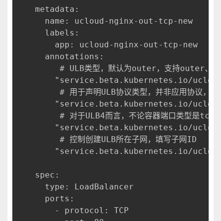
metadata:
  name: ucloud-nginx-out-tcp-new
  labels:
    app: ucloud-nginx-out-tcp-new
  annotations:
     # ULB类型，默认为outer，支持outer、in
    "service.beta.kubernetes.io/uclou
     # 用于声明ULB协议类型，并非应用协议，tcp
    "service.beta.kubernetes.io/uclou
     # 对于ULB4而言，不论容器端口类型是tcp
    "service.beta.kubernetes.io/uclou
     # 控制创建ULB所在子网，填写子网ID
    "service.beta.kubernetes.io/uclou
spec:
  type: LoadBalancer
  ports:
    - protocol: TCP