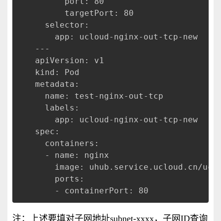
      port: 80
      targetPort: 80
  selector:
    app: ucloud-nginx-out-tcp-new
---
apiVersion: v1
kind: Pod
metadata:
  name: test-nginx-out-tcp
  labels:
    app: ucloud-nginx-out-tcp-new
spec:
  containers:
  - name: nginx
    image: uhub.service.ucloud.cn/ucl
    ports:
    - containerPort: 80
注：上述要填对子网地址subnet-xxxx，子网ID查询