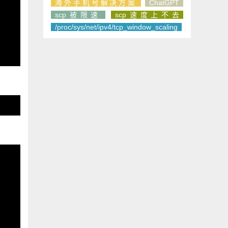
海外手机号解决方案
ChatGPT
scp被限速
scp速度上不去
/proc/sys/net/ipv4/tcp_window_scaling