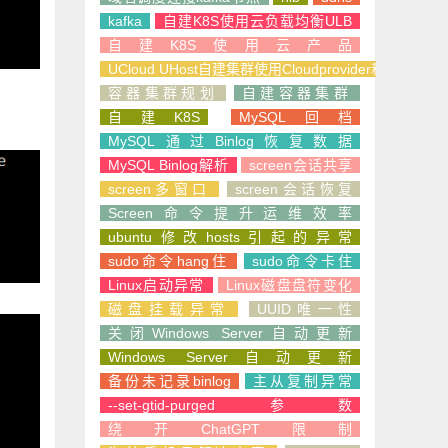
kafka
自建K8S使用云负载均衡ULB
自建K8S使用云产品
UCloud UHost自建集群使用Cloudprovider和CSI
容器集群规划
自建容器集群
自建K8S
MySQL回档
MySQL通过Binlog恢复数据
MySQL Binlog解析
screen会话共享
screen多窗口
screen会话恢复
Screen命令提升运维效率
ubuntu修改hosts引起的异常
sudo命令hang住
sudo命令卡住
Linux启动异常
Linux磁盘盘符变化
磁盘挂载异常
UUID唯一性
关闭Windows Server自动更新
Windows Server自动更新
备份未记录binlog
主从复制异常
--set-gtid-purged参数
绕开ChatGPT限制