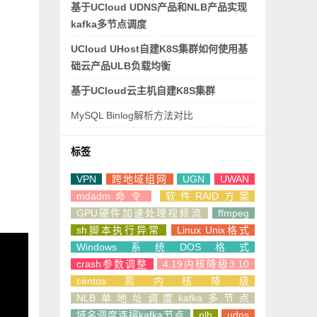
基于UCloud UDNS产品和NLB产品实现
kafka多节点调度
UCloud UHost自建K8S集群如何使用基
础云产品ULB负载均衡
基于UCloud云主机自建K8S集群
MySQL Binlog解析方法对比
标签
VPN
跨地域组网
UGN
UWAN
mdadm命令
软件RAID方案
GPU硬件加速处理视频流
ffmpeg
sh脚本执行异常
Linux Unix格式
Windows系统DOS格式
crash参数调整
4.19内核降级3.10
centos高内核降级
NLB单地址调度kafka多节点
域名调度连接kafka节点
nlb
udns