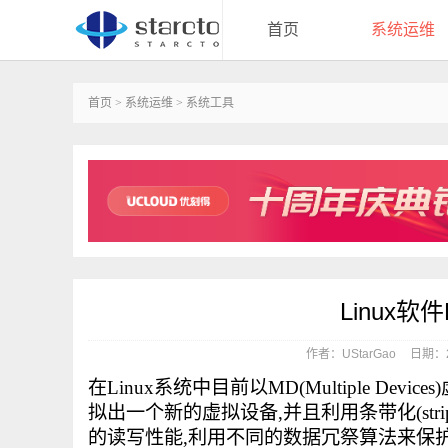
首页
系统运维
首页
>
系统运维
>
系统工具
Linux软
作者：UStarGao
日期：20
在Linux系统中目前以MD(Multiple D
拟出一个新的虚拟设备,并且利用条带化(str
的读写性能,利用不同的数据冗祭算法来保