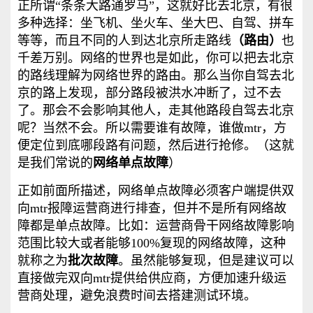
正所谓“条条大路通罗马”，这就好比去北京，有很
多种选择：坐飞机、坐火车、坐大巴、自驾、拼车
等等，而且不同的人到达北京所走路线
（路由）
也
千差万别。网络的世界也是如此，你可以把去北京
的路线理解为网络世界的路由。那么当你自驾去北
京的路上发现，部分路段被洪水冲断了，过不去
了。那会不会影响其他人，走其他路段自驾去北京
呢？当然不会。所以需要谁有故障，谁做mtr，方
便定位到底哪段路有问题，然后进行抢修。（这就
是我们常说的
网络单点故障
）
正如前面所描述，网络单点故障必须客户端提供双
向mtr报障运营商进行排查，但并不是所有网络故
障都是单点故障。比如：运营商骨干网络故障影响
范围比较大或者能够100%复现的网络故障，这种
就称之为
批次故障
。虽然能够复现，但是建议可以
直接做完双向mtr提供给供应商，方便加速升级运
营商处理，避免浪费时间去搭建测试环境。