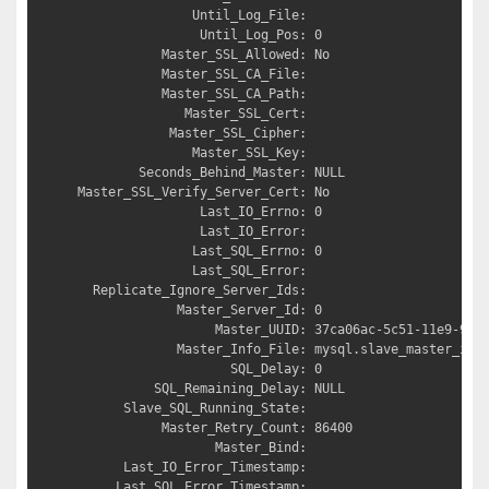
               Until_Log_File: 

                Until_Log_Pos: 0

           Master_SSL_Allowed: No

           Master_SSL_CA_File: 

           Master_SSL_CA_Path: 

              Master_SSL_Cert: 

            Master_SSL_Cipher: 

               Master_SSL_Key: 

        Seconds_Behind_Master: NULL

Master_SSL_Verify_Server_Cert: No

                Last_IO_Errno: 0

                Last_IO_Error: 

               Last_SQL_Errno: 0

               Last_SQL_Error: 

  Replicate_Ignore_Server_Ids: 

             Master_Server_Id: 0

                  Master_UUID: 37ca06ac-5c51-11e9-9d3b
             Master_Info_File: mysql.slave_master_info
                    SQL_Delay: 0

          SQL_Remaining_Delay: NULL

      Slave_SQL_Running_State: 

           Master_Retry_Count: 86400

                  Master_Bind: 

      Last_IO_Error_Timestamp: 

     Last_SQL_Error_Timestamp: 
