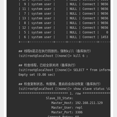
|  9 | system user |      | NULL | Connect | 9656 | Wa
| 11 | system user |      | NULL | Connect | 9656 | Wa
|  7 | system user |      | NULL | Connect | 9656 | Wa
| 13 | system user |      | NULL | Connect | 9656 | Wa
|  8 | system user |      | NULL | Connect | 9656 | Wa
| 12 | system user |      | NULL | Connect | 9656 | Wa
|  5 | system user |      | NULL | Connect |    0 | Wa
|  6 | system user |      | NULL | Connect | 1453 | Ex
+----+-------------+------+------+---------+------+---
## 线程6是正在执行回放的，强制kill（备库执行）

(sit)root@localhost [(none)]> kill 6 ;

## 检查线程，已经全部关闭（备库执行）

(sit)root@localhost [(none)]> SELECT * from informatio
Empty set (0.00 sec)

## 检查复制状态，有报错，重启后会自动恢复（备库执行）

(sit)root@localhost [(none)]> show slave status \G

*************************** 1. row *******************
               Slave_IO_State: 

                  Master_Host: 192.168.211.129

                  Master_User: repl

                  Master_Port: 3306
