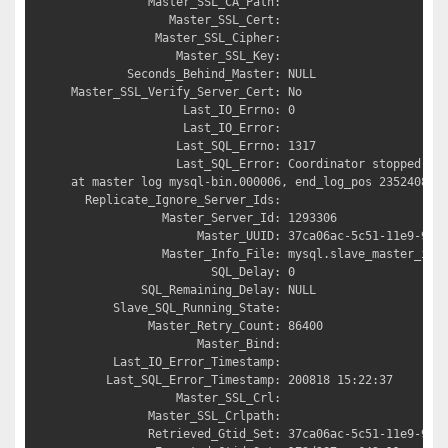
           Master_SSL_CA_Path: 

              Master_SSL_Cert: 

            Master_SSL_Cipher: 

               Master_SSL_Key: 

        Seconds_Behind_Master: NULL

Master_SSL_Verify_Server_Cert: No

                Last_IO_Errno: 0

                Last_IO_Error: 

               Last_SQL_Errno: 1317

               Last_SQL_Error: Coordinator stopped bec
at master log mysql-bin.000006, end_log_pos 235240872.
  Replicate_Ignore_Server_Ids: 

             Master_Server_Id: 1293306

                  Master_UUID: 37ca06ac-5c51-11e9-9d3b
             Master_Info_File: mysql.slave_master_info
                    SQL_Delay: 0

          SQL_Remaining_Delay: NULL

      Slave_SQL_Running_State: 

           Master_Retry_Count: 86400

                  Master_Bind: 

      Last_IO_Error_Timestamp: 

     Last_SQL_Error_Timestamp: 200818 15:22:37

               Master_SSL_Crl: 

           Master_SSL_Crlpath: 

           Retrieved_Gtid_Set: 37ca06ac-5c51-11e9-9d3b