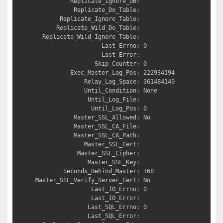
          Replicate_Ignore_DB: 

           Replicate_Do_Table: 

       Replicate_Ignore_Table: 

      Replicate_Wild_Do_Table: 

  Replicate_Wild_Ignore_Table: 

                   Last_Errno: 0

                   Last_Error: 

                 Skip_Counter: 0

          Exec_Master_Log_Pos: 222934194

              Relay_Log_Space: 361484149

              Until_Condition: None

               Until_Log_File: 

                Until_Log_Pos: 0

           Master_SSL_Allowed: No

           Master_SSL_CA_File: 

           Master_SSL_CA_Path: 

              Master_SSL_Cert: 

            Master_SSL_Cipher: 

               Master_SSL_Key: 

        Seconds_Behind_Master: 168

Master_SSL_Verify_Server_Cert: No

                Last_IO_Errno: 0

                Last_IO_Error: 

               Last_SQL_Errno: 0

               Last_SQL_Error: 
