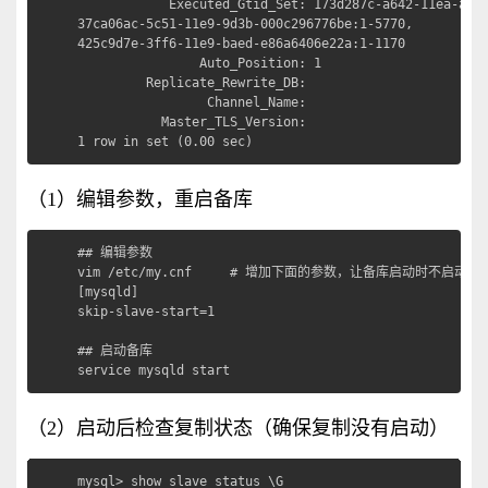
            Executed_Gtid_Set: 173d287c-a642-11ea-ae79
37ca06ac-5c51-11e9-9d3b-000c296776be:1-5770,

425c9d7e-3ff6-11e9-baed-e86a6406e22a:1-1170

                Auto_Position: 1

         Replicate_Rewrite_DB: 

                 Channel_Name: 

           Master_TLS_Version: 

1 row in set (0.00 sec)
（1）编辑参数，重启备库
## 编辑参数

vim /etc/my.cnf     # 增加下面的参数，让备库启动时不启动复制
[mysqld]

skip-slave-start=1

## 启动备库

service mysqld start
（2）启动后检查复制状态（确保复制没有启动）
mysql> show slave status \G
