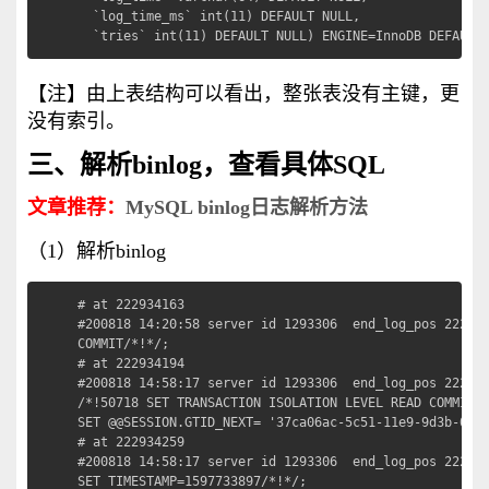
  `log_time_ms` int(11) DEFAULT NULL,

  `tries` int(11) DEFAULT NULL) ENGINE=InnoDB DEFAULT
【注】由上表结构可以看出，整张表没有主键，更
没有索引。
三、解析binlog，查看具体SQL
文章推荐：
MySQL binlog日志解析方法
（1）解析binlog
# at 222934163

#200818 14:20:58 server id 1293306  end_log_pos 222934
COMMIT/*!*/;

# at 222934194

#200818 14:58:17 server id 1293306  end_log_pos 222934
/*!50718 SET TRANSACTION ISOLATION LEVEL READ COMMITTE
SET @@SESSION.GTID_NEXT= '37ca06ac-5c51-11e9-9d3b-000c
# at 222934259

#200818 14:58:17 server id 1293306  end_log_pos 222934
SET TIMESTAMP=1597733897/*!*/;
