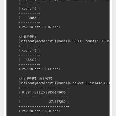
+----------+

| count(*) |

+----------+

|    88856 |

+----------+

1 row in set (0.16 sec)

## 备库执行

(sit)root@localhost [(none)]> SELECT count(*) FROM tes
+----------+

| count(*) |

+----------+

|   432312 |

+----------+

1 row in set (0.13 sec)

## 计算耗时，约27小时

(sit)root@localhost [(none)]> select 0.29*(432312-8885
+--------------------------+

| 0.29*(432312-88856)/3600 |

+--------------------------+

|                27.667289 |

+--------------------------+

1 row in set (0.00 sec)