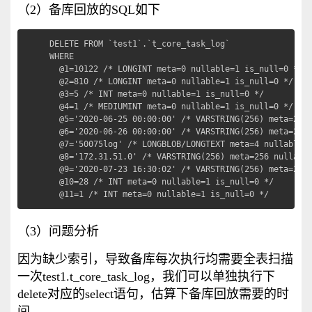
（2）备库回放的SQL如下
DELETE FROM `test1`.`t_core_task_log`

WHERE

  @1=10122 /* LONGINT meta=0 nullable=1 is_null=0 */

  @2=810 /* LONGINT meta=0 nullable=1 is_null=0 */

  @3=5 /* INT meta=0 nullable=1 is_null=0 */

  @4=1 /* MEDIUMINT meta=0 nullable=1 is_null=0 */

  @5='2020-06-25 00:00:00' /* VARSTRING(256) meta=256 
  @6='2020-06-26 00:00:00' /* VARSTRING(256) meta=256 
  @7='50075log' /* LONGBLOB/LONGTEXT meta=4 nullable=1
  @8='172.31.51.0' /* VARSTRING(256) meta=256 nullable
  @9='2020-07-23 16:30:02' /* VARSTRING(256) meta=256 
  @10=28 /* INT meta=0 nullable=1 is_null=0 */

  @11=1 /* INT meta=0 nullable=1 is_null=0 */
（3）问题分析
因为缺少索引，导致备库每次执行均需要全表扫描
一次test1.t_core_task_log，我们可以单独执行下
delete对应的select语句，估算下备库回放需要的时
间。