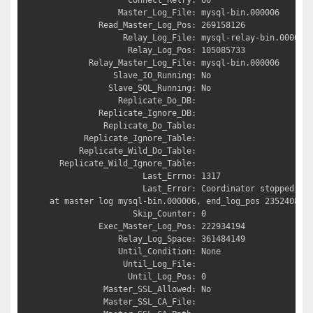
                Connect_Retry: 60

              Master_Log_File: mysql-bin.000006

          Read_Master_Log_Pos: 269158126

               Relay_Log_File: mysql-relay-bin.000007

                Relay_Log_Pos: 105085733

        Relay_Master_Log_File: mysql-bin.000006

             Slave_IO_Running: No

            Slave_SQL_Running: No

              Replicate_Do_DB: 

          Replicate_Ignore_DB: 

           Replicate_Do_Table: 

       Replicate_Ignore_Table: 

      Replicate_Wild_Do_Table: 

  Replicate_Wild_Ignore_Table: 

                   Last_Errno: 1317

                   Last_Error: Coordinator stopped bec
at master log mysql-bin.000006, end_log_pos 235240872.
                 Skip_Counter: 0

          Exec_Master_Log_Pos: 222934194

              Relay_Log_Space: 361484149

              Until_Condition: None

               Until_Log_File: 

                Until_Log_Pos: 0

           Master_SSL_Allowed: No

           Master_SSL_CA_File: 
