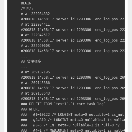
BEGIN

/*!*/;

# at 222934332

#200818 14:58:17 server id 1293306  end_log_pos 222934
# at 222934411

#200818 14:58:17 server id 1293306  end_log_pos 222942
# at 222942517

#200818 14:58:17 server id 1293306  end_log_pos 222950
# at 222950603

#200818 14:58:17 server id 1293306  end_log_pos 222958
...

## 省略很多

...

# at 269137195

#200818 14:58:17 server id 1293306  end_log_pos 269145
# at 269145386

#200818 14:58:17 server id 1293306  end_log_pos 269153
# at 269153543

#200818 14:58:17 server id 1293306  end_log_pos 269158
### DELETE FROM `test1`.`t_core_task_log`

### WHERE

###   @1=10122 /* LONGINT meta=0 nullable=1 is_null=0 
###   @2=810 /* LONGINT meta=0 nullable=1 is_null=0 */
###   @3=5 /* INT meta=0 nullable=1 is_null=0 */

###   @4=1 /* MEDIUMINT meta=0 nullable=1 is_null=0 */