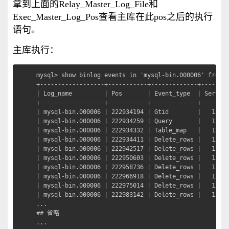
拿到上面的Relay_Master_Log_File和
Exec_Master_Log_Pos查看主库在此pos之后的执行
语句。
主库执行：
mysql> show binlog events in 'mysql-bin.000006' from 2
+------------------+-----------+-------------+--------
| Log_name         | Pos       | Event_type  | Server_
+------------------+-----------+-------------+--------
| mysql-bin.000006 | 222934194 | Gtid        |   12933
| mysql-bin.000006 | 222934259 | Query       |   12933
| mysql-bin.000006 | 222934332 | Table_map   |   12933
| mysql-bin.000006 | 222934411 | Delete_rows |   12933
| mysql-bin.000006 | 222942517 | Delete_rows |   12933
| mysql-bin.000006 | 222950603 | Delete_rows |   12933
| mysql-bin.000006 | 222958736 | Delete_rows |   12933
| mysql-bin.000006 | 222966918 | Delete_rows |   12933
| mysql-bin.000006 | 222975014 | Delete_rows |   12933
| mysql-bin.000006 | 222983142 | Delete_rows |   12933
...

## 省略

...