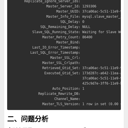
  Replicate_Ignore_Server_Ids: 

             Master_Server_Id: 1293306

                  Master_UUID: 37ca06ac-5c51-11e9-9d3b
             Master_Info_File: mysql.slave_master_info
                    SQL_Delay: 0

          SQL_Remaining_Delay: NULL

      Slave_SQL_Running_State: Waiting for Slave Worke
           Master_Retry_Count: 86400

                  Master_Bind: 

      Last_IO_Error_Timestamp: 

     Last_SQL_Error_Timestamp: 

               Master_SSL_Crl: 

           Master_SSL_Crlpath: 

           Retrieved_Gtid_Set: 37ca06ac-5c51-11e9-9d3b
            Executed_Gtid_Set: 173d287c-a642-11ea-ae79
                               37ca06ac-5c51-11e9-9d3b
                               425c9d7e-3ff6-11e9-baed
                Auto_Position: 1

         Replicate_Rewrite_DB: 

                 Channel_Name: 

           Master_TLS_Version: 1 row in set (0.00 sec
二、问题分析