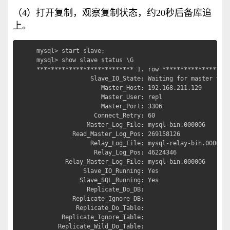
（4）打开复制，观察复制状态，约20秒后备库追
上。
mysql> start slave;

mysql> show slave status \G

*************************** 1. row *******************
               Slave_IO_State: Waiting for master to s
                  Master_Host: 192.168.211.129

                  Master_User: repl

                  Master_Port: 3306

                Connect_Retry: 60

              Master_Log_File: mysql-bin.000006

          Read_Master_Log_Pos: 269158126

               Relay_Log_File: mysql-relay-bin.000009

                Relay_Log_Pos: 46224346

        Relay_Master_Log_File: mysql-bin.000006

             Slave_IO_Running: Yes

            Slave_SQL_Running: Yes

              Replicate_Do_DB: 

          Replicate_Ignore_DB: 

           Replicate_Do_Table: 

       Replicate_Ignore_Table: 

      Replicate_Wild_Do_Table: 
