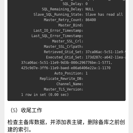
                    SQL_Delay: 0

          SQL_Remaining_Delay: NULL

      Slave_SQL_Running_State: Slave has read all rela
           Master_Retry_Count: 86400

                  Master_Bind: 

      Last_IO_Error_Timestamp: 

     Last_SQL_Error_Timestamp: 

               Master_SSL_Crl: 

           Master_SSL_Crlpath: 

           Retrieved_Gtid_Set: 37ca06ac-5c51-11e9-9d3b
            Executed_Gtid_Set: 173d287c-a642-11ea-ae79
37ca06ac-5c51-11e9-9d3b-000c296776be:1-5771,

425c9d7e-3ff6-11e9-baed-e86a6406e22a:1-1170

                Auto_Position: 1

         Replicate_Rewrite_DB: 

                 Channel_Name: 

           Master_TLS_Version: 

1 row in set (0.00 sec)
（5）收尾工作
检查主备库数据，并添加表主键，删除备库之前创
建的索引。