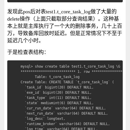
发现此pos后对表test1.t_core_task_log做了大量的
delete操作（上面只截取部分查询结果）。这种基
本上就是主库执行了一个大的删除事务，几十上百
万，导致备库回放时延迟。但是正常情况下不至于
延迟几个小时。
于是检查表结构：
mysql> show create table test1.t_core_task_log \G

*************************** 1. row *******************
       Table: t_core_task_log

Create Table: CREATE TABLE `t_core_task_log` (

  `task_id` bigint(20) DEFAULT NULL,

  `exe_id` bigint(20) DEFAULT NULL,

  `task_type` int(11) DEFAULT NULL,

  `state` mediumint(6) DEFAULT NULL,

  `cur_run_date` varchar(64) DEFAULT NULL,

  `next_run_date` varchar(64) DEFAULT NULL,

  `log_desc` longtext,

  `runtime_broker` varchar(64) DEFAULT NULL,

  `log_time` varchar(64) DEFAULT NULL,
