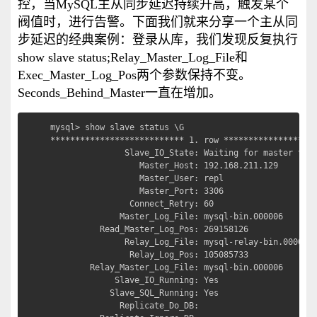
控，当MySQL主从同步延迟持续升高，触发某个
阀值时，进行告警。下面我们就来分享一个主从同
步延迟的经典案例：登录从库，我们发现反复执行
show slave status;Relay_Master_Log_File和
Exec_Master_Log_Pos两个参数保持不变。
Seconds_Behind_Master一直在增加。
mysql> show slave status \G

*************************** 1. row *******************
               Slave_IO_State: Waiting for master to s
                  Master_Host: 192.168.211.129

                  Master_User: repl

                  Master_Port: 3306

                Connect_Retry: 60

              Master_Log_File: mysql-bin.000006

          Read_Master_Log_Pos: 269158126

               Relay_Log_File: mysql-relay-bin.000007

                Relay_Log_Pos: 105085733

        Relay_Master_Log_File: mysql-bin.000006

             Slave_IO_Running: Yes

            Slave_SQL_Running: Yes

              Replicate_Do_DB: 
