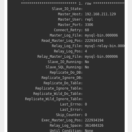
*************************** 1. row *******************
               Slave_IO_State: 

                  Master_Host: 192.168.211.129

                  Master_User: repl

                  Master_Port: 3306

                Connect_Retry: 60

              Master_Log_File: mysql-bin.000006

          Read_Master_Log_Pos: 222934194

               Relay_Log_File: mysql-relay-bin.000008

                Relay_Log_Pos: 4

        Relay_Master_Log_File: mysql-bin.000006

             Slave_IO_Running: No

            Slave_SQL_Running: No

              Replicate_Do_DB: 

          Replicate_Ignore_DB: 

           Replicate_Do_Table: 

       Replicate_Ignore_Table: 

      Replicate_Wild_Do_Table: 

  Replicate_Wild_Ignore_Table: 

                   Last_Errno: 0

                   Last_Error: 

                 Skip_Counter: 0

          Exec_Master_Log_Pos: 222934194

              Relay_Log_Space: 361484326

              Until_Condition: None
