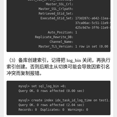
               Master_SSL_Crl: 

           Master_SSL_Crlpath: 

           Retrieved_Gtid_Set: 

            Executed_Gtid_Set: 173d287c-a642-11ea-ae79
                               37ca06ac-5c51-11e9-9d3b
                               425c9d7e-3ff6-11e9-baed
                Auto_Position: 1

         Replicate_Rewrite_DB: 

                 Channel_Name: 

           Master_TLS_Version: 1 row in set (0.00 sec
（3）备库创建索引，记得把 log_bin 关闭，再执行
索引创建。否则后期主从切换可能会导致因索引名
冲突而复制报错。
mysql> set sql_log_bin =0;

Query OK, 0 rows affected (0.00 sec)

mysql> create index idx_task_id_log_time on test1.t_co
Query OK, 0 rows affected (2.04 sec)

Records: 0  Duplicates: 0  Warnings: 0