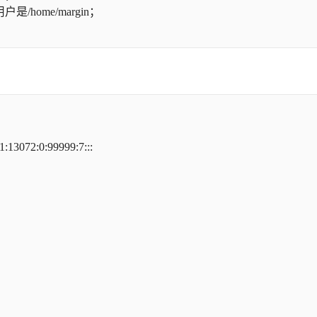
home/margin；
3072:0:99999:7:::