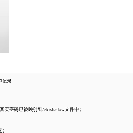
中记录
码已被映射到/etc/shadow文件中；
置；