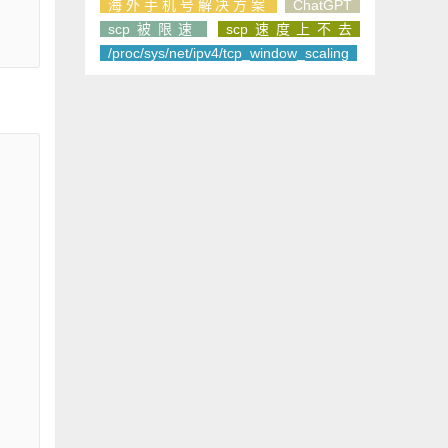
海外手机号解决方案
ChatGPT
scp被限速
scp速度上不去
/proc/sys/net/ipv4/tcp_window_scaling