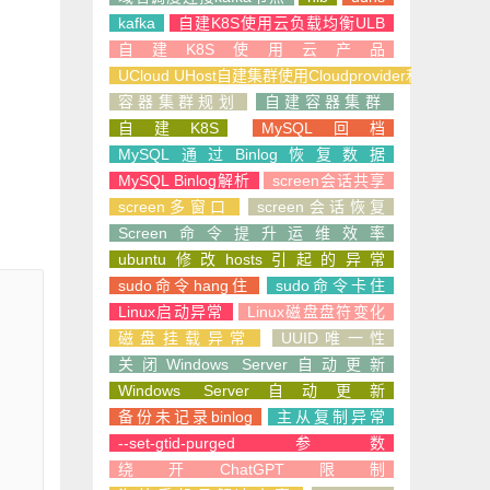
kafka
自建K8S使用云负载均衡ULB
自建K8S使用云产品
UCloud UHost自建集群使用Cloudprovider和CSI
容器集群规划
自建容器集群
自建K8S
MySQL回档
MySQL通过Binlog恢复数据
MySQL Binlog解析
screen会话共享
screen多窗口
screen会话恢复
Screen命令提升运维效率
ubuntu修改hosts引起的异常
sudo命令hang住
sudo命令卡住
Linux启动异常
Linux磁盘盘符变化
磁盘挂载异常
UUID唯一性
关闭Windows Server自动更新
Windows Server自动更新
备份未记录binlog
主从复制异常
--set-gtid-purged参数
绕开ChatGPT限制