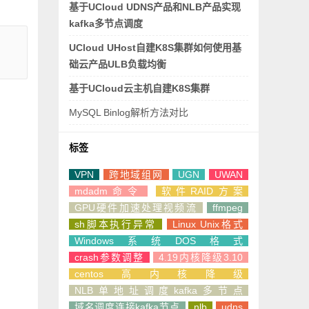
基于UCloud UDNS产品和NLB产品实现
kafka多节点调度
UCloud UHost自建K8S集群如何使用基
础云产品ULB负载均衡
基于UCloud云主机自建K8S集群
MySQL Binlog解析方法对比
标签
VPN
跨地域组网
UGN
UWAN
mdadm命令
软件RAID方案
GPU硬件加速处理视频流
ffmpeg
sh脚本执行异常
Linux Unix格式
Windows系统DOS格式
crash参数调整
4.19内核降级3.10
centos高内核降级
NLB单地址调度kafka多节点
域名调度连接kafka节点
nlb
udns