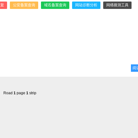
恢复
公安备案查询
域名备案查询
网站诊断分析
网络拨测工具
阅
Road
1
page
1
strip