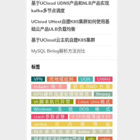
基于UCloud UDNS产品和NLB产品实现
kafka多节点调度
UCloud UHost自建K8S集群如何使用基
础云产品ULB负载均衡
基于UCloud云主机自建K8S集群
MySQL Binlog解析方法对比
标签
VPN
跨地域组网
UGN
UWAN
mdadm命令
软件RAID方案
GPU硬件加速处理视频流
ffmpeg
sh脚本执行异常
Linux Unix格式
Windows系统DOS格式
crash参数调整
4.19内核降级3.10
centos高内核降级
NLB单地址调度kafka多节点
域名调度连接kafka节点
nlb
udns