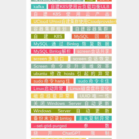
kafka
自建K8S使用云负载均衡ULB
自建K8S使用云产品
UCloud UHost自建集群使用Cloudprovider和CSI
容器集群规划
自建容器集群
自建K8S
MySQL回档
MySQL通过Binlog恢复数据
MySQL Binlog解析
screen会话共享
screen多窗口
screen会话恢复
Screen命令提升运维效率
ubuntu修改hosts引起的异常
sudo命令hang住
sudo命令卡住
Linux启动异常
Linux磁盘盘符变化
磁盘挂载异常
UUID唯一性
关闭Windows Server自动更新
Windows Server自动更新
备份未记录binlog
主从复制异常
--set-gtid-purged参数
绕开ChatGPT限制