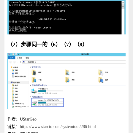
（2）步骤同一的（6）（7）（8）
作者：UStarGao
链接：
https://www.starcto.com/systemtool/286.html