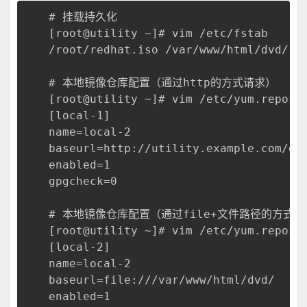
# 挂载持久化
[root@utility ~]# vim /etc/fstab
/root/redhat.iso /var/www/html/dvd/ i
# 本地镜像仓库配置（通过http的方式请求）
[root@utility ~]# vim /etc/yum.repos.
[local-1]
name=local-2
baseurl=http://utility.example.com/dv
enabled=1
gpgcheck=0
# 本地镜像仓库配置（通过file+文件路径的方式请
[root@utility ~]# vim /etc/yum.repos.
[local-2]
name=local-2
baseurl=file:///var/www/html/dvd/    
enabled=1