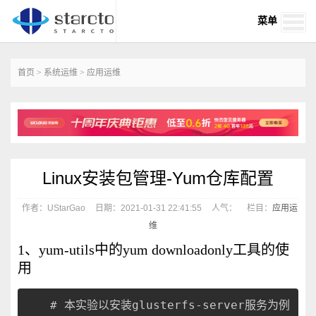
菜单
首页
>
系统运维
>
应用运维
Linux安装包管理-Yum仓库配置
作者：UStarGao
日期：2021-01-31 22:41:55
人气：
栏目：
应用运
维
1、yum-utils中的yum downloadonly工具的使
用
# 本实验以安装glusterfs-server服务为例