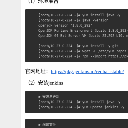
（1）环境准备
[root@10-27-0-224 ~]# yum install java -y

[root@10-27-0-224 ~]# java -version

openjdk version "1.8.0_292"

OpenJDK Runtime Environment (build 1.8.0_292-
OpenJDK 64-Bit Server VM (build 25.292-b10, m
[root@10-27-0-224 ~]# yum install -y git

[root@10-27-0-224 ~]# wget -O /etc/yum.repos.
[root@10-27-0-224 ~]# rpm --import https://p
官网地址：
https://pkg.jenkins.io/redhat-stable/
（2）安装jenkins
# 安装与更新

[root@10-27-0-224 ~]# yum install java -y

[root@10-27-0-224 ~]# yum update jenkins -y
# 配置文件
