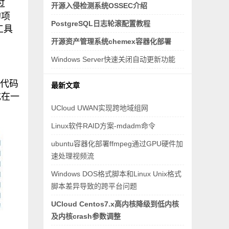
过
开源入侵检测系统OSSEC介绍
的项
PostgreSQL日志轮滚配置教程
工具
开源资产管理系统chemex容器化部署
Windows Server快速关闭自动更新功能
新代码
最新文章
成在一
UCloud UWAN实现跨地域组网
Linux软件RAID方案-mdadm命令
ubuntu容器化部署ffmpeg通过GPU硬件加
速处理视频流
Windows DOS格式脚本和Linux Unix格式
脚本差异导致的跨平台问题
UCloud Centos7.x高内核降级到低内核
及内核crash参数调整