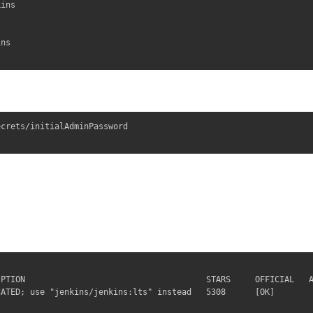
ins 

ns

crets/initialAdminPassword

PTION                                     STARS     OFFICIAL   A
ATED; use "jenkins/jenkins:lts" instead   5308      [OK]      
