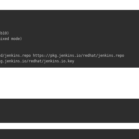
b10)

ixed mode)

d/jenkins.repo https://pkg.jenkins.io/redhat/jenkins.repo

kg.jenkins.io/redhat/jenkins.io.key