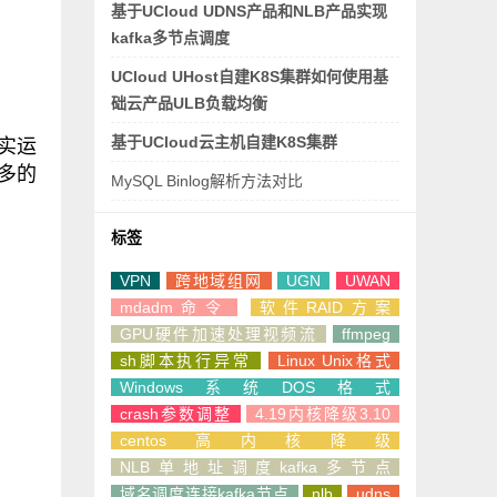
基于UCloud UDNS产品和NLB产品实现
kafka多节点调度
UCloud UHost自建K8S集群如何使用基
础云产品ULB负载均衡
基于UCloud云主机自建K8S集群
真实运
更多的
MySQL Binlog解析方法对比
标签
VPN
跨地域组网
UGN
UWAN
mdadm命令
软件RAID方案
GPU硬件加速处理视频流
ffmpeg
sh脚本执行异常
Linux Unix格式
Windows系统DOS格式
crash参数调整
4.19内核降级3.10
centos高内核降级
NLB单地址调度kafka多节点
域名调度连接kafka节点
nlb
udns