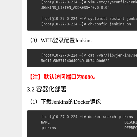
[root@10-27-0-224 ~]# vim /etc/sysconfig/jenk
JENKINS_LISTEN_ADDRESS="0.0.0.0"

[root@10-27-0-224 ~]# systemctl restart jenki
[root@10-27-0-224 ~]# chkconfig jenkins on
（3）WEB登录配置Jenkins
[root@10-27-0-224 ~]# cat /var/lib/jenkins/se
5d9f1a5b57f140d49949f8b74a0bd622
【注】默认访问端口为8080。
3.2 容器化部署
（1）下载Jenkins的Docker镜像
[root@10-27-0-224 ~]# docker search jenkins

NAME                                   DESCRI
jenkins                                DEPREC