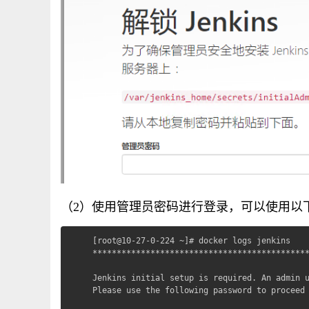
（2）使用管理员密码进行登录，可以使用以
[root@10-27-0-224 ~]# docker logs jenkins

*********************************************
Jenkins initial setup is required. An admin u
Please use the following password to proceed 