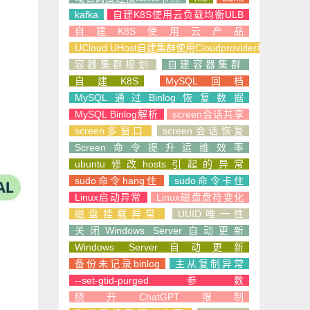
kafka
自建K8S使用云负载均衡ULB
自建K8S使用云产品
UCloud UHost自建集群使用Cloudprovider和CSI
容器集群规划
自建容器集群
自建K8S
MySQL回档
MySQL通过Binlog恢复数据
MySQL Binlog解析
screen会话共享
screen多窗口
screen会话恢复
Screen命令提升运维效率
ubuntu修改hosts引起的异常
sudo命令hang住
sudo命令卡住
Linux启动异常
Linux磁盘盘符变化
磁盘挂载异常
UUID唯一性
关闭Windows Server自动更新
Windows Server自动更新
备份未记录binlog
主从复制异常
--set-gtid-purged参数
绕开ChatGPT限制