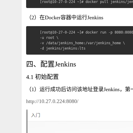
[root@10-27-0-224 ~]# docker pull jenkins/je
（2）在Docker容器中运行Jenkins
[root@10-27-0-224 ~]# docker run -p 8080:8080
-u root \

-v /data/jenkins_home:/var/jenkins_home \

-d jenkins/jenkins:lts
四、配置Jenkins
4.1 初始配置
（1）运行成功后访问该地址登录Jenkins
http://10.27.0.224:8080/