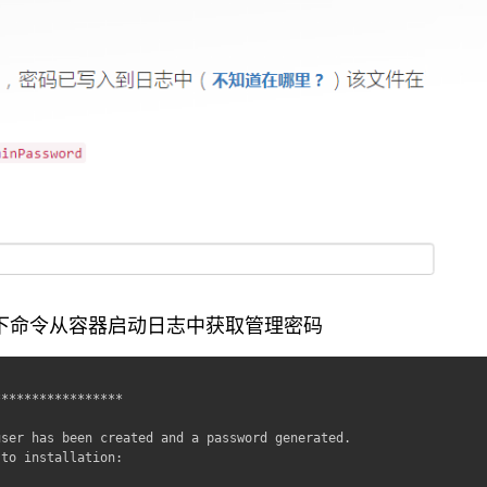
下命令从容器启动日志中获取管理密码
****************

ser has been created and a password generated.

to installation:
