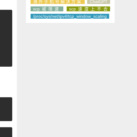
海外手机号解决方案
ChatGPT
scp被限速
scp速度上不去
/proc/sys/net/ipv4/tcp_window_scaling