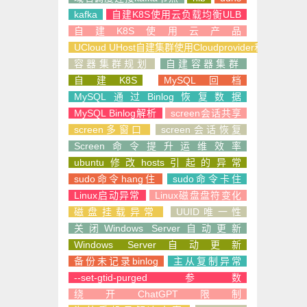
kafka
自建K8S使用云负载均衡ULB
自建K8S使用云产品
UCloud UHost自建集群使用Cloudprovider和CSI
容器集群规划
自建容器集群
自建K8S
MySQL回档
MySQL通过Binlog恢复数据
MySQL Binlog解析
screen会话共享
screen多窗口
screen会话恢复
Screen命令提升运维效率
ubuntu修改hosts引起的异常
sudo命令hang住
sudo命令卡住
Linux启动异常
Linux磁盘盘符变化
磁盘挂载异常
UUID唯一性
关闭Windows Server自动更新
Windows Server自动更新
备份未记录binlog
主从复制异常
--set-gtid-purged参数
绕开ChatGPT限制