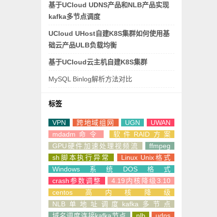
基于UCloud UDNS产品和NLB产品实现
kafka多节点调度
UCloud UHost自建K8S集群如何使用基
础云产品ULB负载均衡
基于UCloud云主机自建K8S集群
MySQL Binlog解析方法对比
标签
VPN
跨地域组网
UGN
UWAN
mdadm命令
软件RAID方案
GPU硬件加速处理视频流
ffmpeg
sh脚本执行异常
Linux Unix格式
Windows系统DOS格式
crash参数调整
4.19内核降级3.10
centos高内核降级
NLB单地址调度kafka多节点
域名调度连接kafka节点
nlb
udns