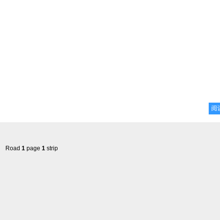
阅
Road
1
page
1
strip