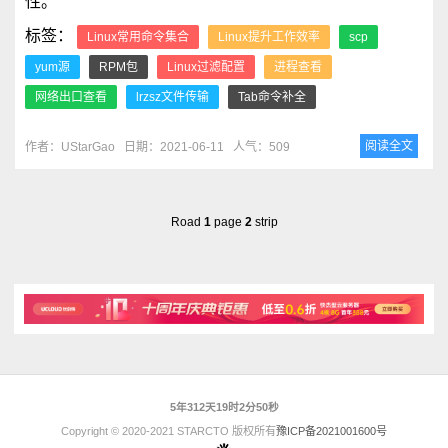
性。
标签：
Linux常用命令集合
Linux提升工作效率
scp
yum源
RPM包
Linux过滤配置
进程查看
网络出口查看
lrzsz文件传输
Tab命令补全
阅读全文
作者：UStarGao
日期：2021-06-11
人气：509
Road
1
page
2
strip
5年312天19时2分50秒
Copyright © 2020-2021 STARCTO 版权所有
豫ICP备2021001600号