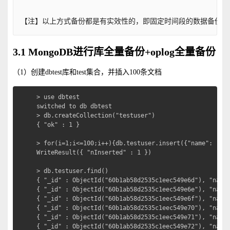
【注】以上方式备份都是有实效性的，即固定时间段的数据备份，
3.1 MongoDB进行库全量备份+oplog全量备份
（1）创建dbtest库和test集合，并插入100条文档
> use dbtest

switched to db dbtest

> db.createCollection("testuser")

{ "ok" : 1 }

> for(i=1;i<=100;i++){db.testuser.insert({"name": "sta
WriteResult({ "nInserted" : 1 })

> db.testuser.find()

{ "_id" : ObjectId("60b1ab58d2535c1eec549e6d"), "name"
{ "_id" : ObjectId("60b1ab58d2535c1eec549e6e"), "name"
{ "_id" : ObjectId("60b1ab58d2535c1eec549e6f"), "name"
{ "_id" : ObjectId("60b1ab58d2535c1eec549e70"), "name"
{ "_id" : ObjectId("60b1ab58d2535c1eec549e71"), "name"
{ "_id" : ObjectId("60b1ab58d2535c1eec549e72"), "name"