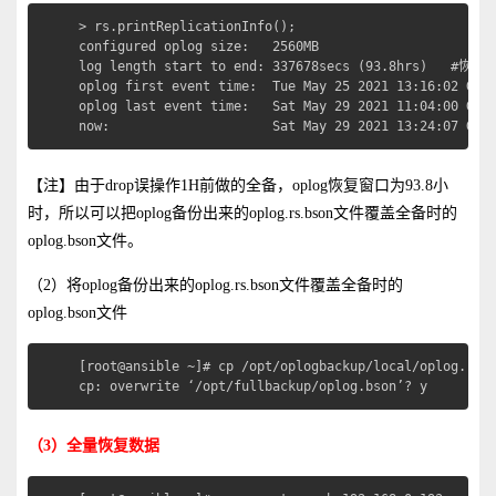
> rs.printReplicationInfo();

configured oplog size:   2560MB

log length start to end: 337678secs (93.8hrs)   #恢复
oplog first event time:  Tue May 25 2021 13:16:02 GMT+
oplog last event time:   Sat May 29 2021 11:04:00 GMT+
now:                     Sat May 29 2021 13:24:07 GMT
【注】由于drop误操作1H前做的全备，oplog恢复窗口为93.8小
时，所以可以把oplog备份出来的oplog.rs.bson文件覆盖全备时的
oplog.bson文件。
（2）将oplog备份出来的oplog.rs.bson文件覆盖全备时的
oplog.bson文件
[root@ansible ~]# cp /opt/oplogbackup/local/oplog.rs.b
cp: overwrite ‘/opt/fullbackup/oplog.bson’? y
（3）全量恢复数据