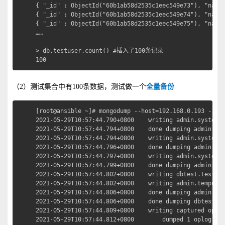
{ "_id" : ObjectId("60b1ab58d2535c1eec549e73"), "name"
{ "_id" : ObjectId("60b1ab58d2535c1eec549e74"), "name"
{ "_id" : ObjectId("60b1ab58d2535c1eec549e75"), "name"
……

> db.testuser.count() #插入了100条记录

100
（2）测试集合中有100条数据，测试做一个
全量备份
[root@ansible ~]# mongodump --host=192.168.0.193 --por
2021-05-29T10:57:44.790+0800	writing admin.system.users to 

2021-05-29T10:57:44.794+0800	done dumping admin.system.users (6 documents)

2021-05-29T10:57:44.794+0800	writing admin.system.roles to 

2021-05-29T10:57:44.796+0800	done dumping admin.system.roles (1 document)

2021-05-29T10:57:44.797+0800	writing admin.system.version to 

2021-05-29T10:57:44.799+0800	done dumping admin.system.version (1 document)

2021-05-29T10:57:44.802+0800	writing dbtest.testuser to 

2021-05-29T10:57:44.802+0800	writing admin.tempusers to 

2021-05-29T10:57:44.806+0800	done dumping admin.tempusers (6 documents)

2021-05-29T10:57:44.806+0800	done dumping dbtest.testuser (100 documents)  #dbtest库testuser集合中的100条数据

2021-05-29T10:57:44.809+0800	writing captured oplog to 

2021-05-29T10:57:44.812+0800		dumped 1 oplog