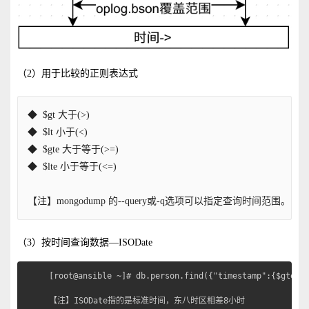
（2）用于比较的正则表达式
◆  $gt 大于(>)
◆  $lt 小于(<)
◆  $gte 大于等于(>=)
◆  $lte 小于等于(<=)
【注】mongodump 的--query或-q选项可以指定查询时间范围。
（3）按时间查询数据—ISODate
[root@ansible ~]# db.person.find({"timestamp":{$gte:IS
【注】ISODate指的是标准时间，东八时区相差8小时