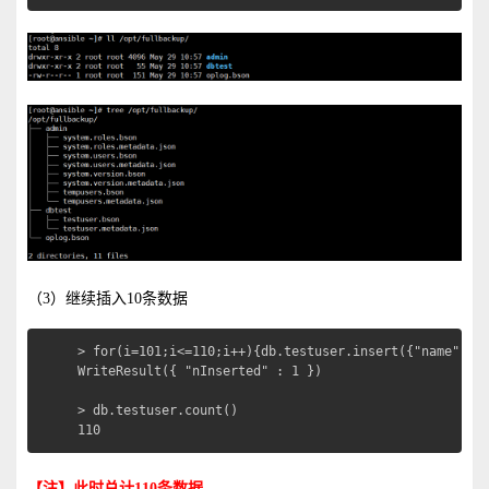
（3）继续插入10条数据
> for(i=101;i<=110;i++){db.testuser.insert({"name": "s
WriteResult({ "nInserted" : 1 })

> db.testuser.count()

110
【注】此时总计110条数据。