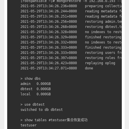
[root@ansible ~]# mongorestore -h 192.168.0.193 --port
2021-05-29T13:34:26.236+0800	preparing collections to restore from

2021-05-29T13:34:26.244+0800	reading metadata for dbtest.testuser from /opt/fullbackup/dbtest/testuser.metadata.json

2021-05-29T13:34:26.251+0800	reading metadata for admin.tempusers from /opt/fullbackup/admin/tempusers.metadata.json

2021-05-29T13:34:26.256+0800	restoring admin.tempusers from /opt/fullbackup/admin/tempusers.bson

2021-05-29T13:34:26.268+0800	restoring dbtest.testuser from /opt/fullbackup/dbtest/testuser.bson

2021-05-29T13:34:26.328+0800	no indexes to restore

2021-05-29T13:34:26.329+0800	finished restoring admin.tempusers (6 documents)

2021-05-29T13:34:26.332+0800	no indexes to restore

2021-05-29T13:34:26.333+0800	finished restoring dbtest.testuser (100 documents)

2021-05-29T13:34:26.333+0800	restoring users from /opt/fullbackup/admin/system.users.bson

2021-05-29T13:34:26.397+0800	restoring roles from /opt/fullbackup/admin/system.roles.bson

2021-05-29T13:34:26.423+0800	replaying oplog

2021-05-29T13:34:27.071+0800	done

> show dbs

admin   0.000GB

dbtest  0.000GB

local   0.000GB

> use dbtest

switched to db dbtest

> show tables #testuser集合恢复成功

testuser
