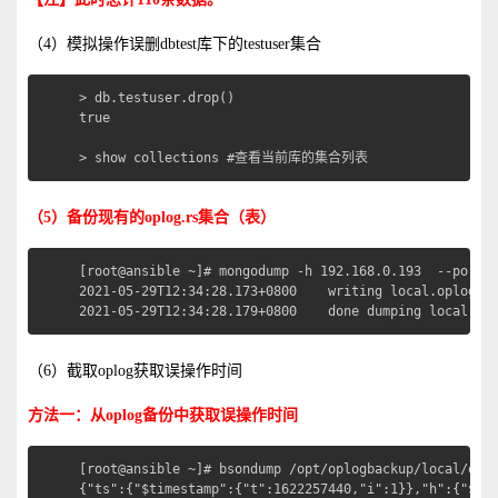
（4）模拟操作误删dbtest库下的testuser集合
> db.testuser.drop()

true

> show collections #查看当前库的集合列表
（5）备份现有的oplog.rs集合（表）
[root@ansible ~]# mongodump -h 192.168.0.193  --port 2
2021-05-29T12:34:28.173+0800	writing local.oplog.rs to 

2021-05-29T12:34:28.179+0800	done du
（6）截取oplog获取误操作时间
方法一：从oplog备份中获取误操作时间
[root@ansible ~]# bsondump /opt/oplogbackup/local/oplo
{"ts":{"$timestamp":{"t":1622257440,"i":1}},"h":{"$nu