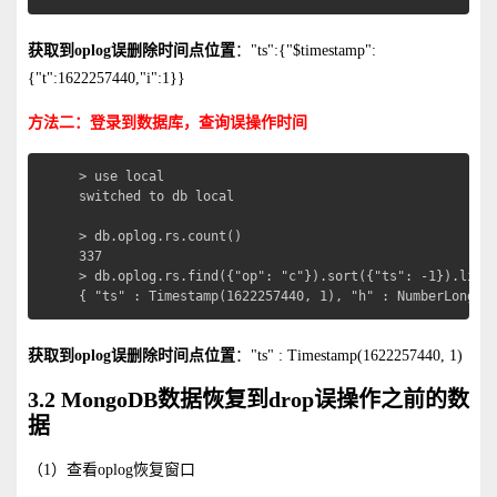
获取到oplog误删除时间点位置
："ts":{"$timestamp":
{"t":1622257440,"i":1}}
方法二：登录到数据库，查询误操作时间
> use local

switched to db local

> db.oplog.rs.count()

337

> db.oplog.rs.find({"op": "c"}).sort({"ts": -1}).limit
{ "ts" : Timestamp(1622257440, 1), "h" : NumberLong("
获取到oplog误删除时间点位置
："ts" : Timestamp(1622257440, 1)
3.2 MongoDB数据恢复到drop误操作之前的数
据
（1）查看oplog恢复窗口