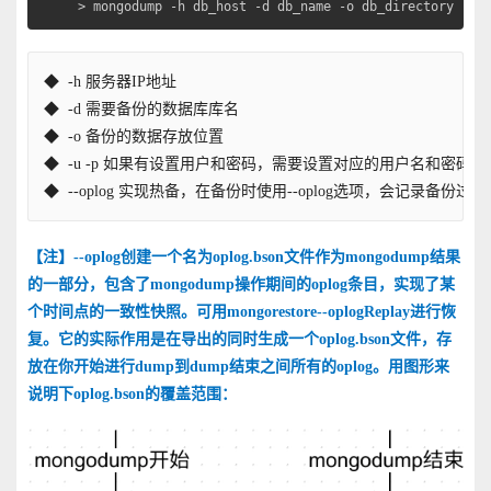
> mongodump -h db_host -d db_name -o db_directory -u 
◆  -h 服务器IP地址
◆  -d 需要备份的数据库库名
◆  -o 备份的数据存放位置
◆  -u -p 如果有设置用户和密码，需要设置对应的用户名和密码
◆  --oplog 实现热备，在备份时使用--oplog选项，会记录备份过
【注】--oplog创建一个名为oplog.bson文件作为mongodump结果
的一部分，包含了mongodump操作期间的oplog条目，实现了某
个时间点的一致性快照。可用mongorestore--oplogReplay进行恢
复。它的实际作用是在导出的同时生成一个oplog.bson文件，存
放在你开始进行dump到dump结束之间所有的oplog。用图形来
说明下oplog.bson的覆盖范围：