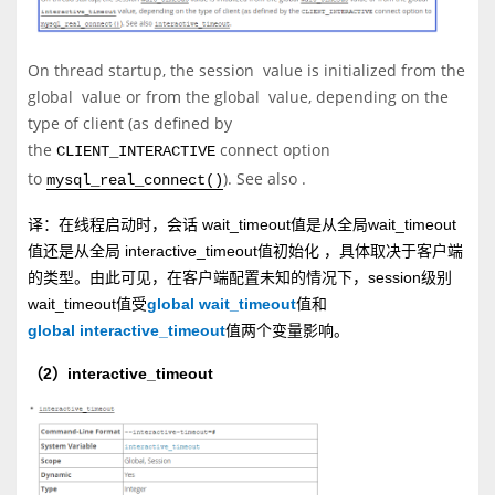
On thread startup, the session
value is initialized from the
global
value or from the global
value, depending on the
type of client (as defined by
the
connect option
CLIENT_INTERACTIVE
to
). See also
.
mysql_real_connect()
译：在线程启动时，会话 wait_timeout值是从全局wait_timeout
值还是从全局 interactive_timeout值初始化 ，具体取决于客户端
的类型。由此可见，在客户端配置未知的情况下，session级别
wait_timeout值受
global wait_timeout
值和
global interactive_timeout
值两个变量影响。
（2）interactive_timeout