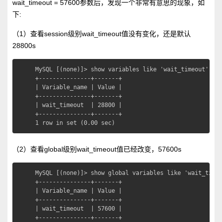
wait_timeout = 57600参数后，发现一个非常有意思的现象，如
下:
（1）查看session级别wait_timeout值没有变化，还是默认
28800s
MySQL [(none)]> show variables like 'wait_timeout';

+---------------+-------+

| Variable_name | Value |

+---------------+-------+

| wait_timeout  | 28800 |

+---------------+-------+

1 row in set (0.00 sec)
（2）查看global级别wait_timeout值已经改变，57600s
MySQL [(none)]> show global variables like 'wait_timeo
+---------------+-------+

| Variable_name | Value |

+---------------+-------+

| wait_timeout  | 57600 |

+---------------+-------+
