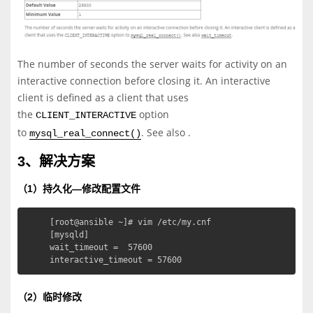
The number of seconds the server waits for activity on an
interactive connection before closing it. An interactive
client is defined as a client that uses
the
option
CLIENT_INTERACTIVE
to
. See also
.
mysql_real_connect()
3、解决方案
（1）持久化—修改配置文件
[root@ansible ~]# vim /etc/my.cnf

[mysqld]

wait_timeout =  57600

interactive_timeout = 57600
（2）临时修改